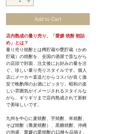
Add to Cart
店内熟成の量り売り、「愛媛 焼酎 朝詰
め」とは？
量り売り焼酎とは樽貯蔵や甕貯蔵（かめ
貯蔵）の焼酎を、全国の酒屋で昔ながら
の店頭で対面、注文後にお好みの量を注
ぐ、珍しい量り売りスタイルです。個人
店にメーカー直送だからコスパが良く激
安で晩酌用のお酒にピッタリ。昭和の楽
しい雰囲気がイメージされるスタイルな
がら、ギリギリまで店内熟成されて新鮮
で美味しいです。
九州を中心に麦焼酎、芋焼酎、米焼酎、
そば焼酎（蕎麦焼酎）、黒糖焼酎、沖縄
の泡盛、愛媛の栗焼酎の11種を品揃え。