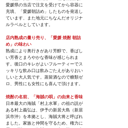
愛媛県の当店で注文を受けてから容器に
充填、「愛媛朝詰め」したものを発送し
ています、また地元にちなんだオリジナ
ルラベルとしています。
店内熟成の量り売り、「愛媛 焼酎 朝詰
め」の味わい
熟成により奥行きがあり芳醇で、香ばし
い芳香とまろやかな香味が感じられま
す。後口のキレがよいフルーティーでス
ッキリな飲み口は飲みごたえがありおい
しいと大人気です。蒸留酒なので糖類ゼ
ロ、男性にも女性にも喜んで頂けます。
焼酎の名前、「海賊の唄」の由来と香味
日本最大の海賊「村上水軍」の祖の説が
ある村上義弘は、伊予の新居大島（新居
浜市沖）を本拠とし、海賊大将と呼ばれ
ました。家族と仲間を守るため、権力に