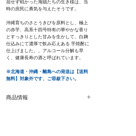
屈せず戦かった海賊たちの生き様は、当
時の庶民に勇気を与えたそうです。
沖縄育ちのさとうきびを原料とし、極上
の赤芋、高系十四号特有の華やかな香り
とすっきりとした甘みを生かして、白麹
仕込みにて濃厚で飲み応えある 芋焼酎に
仕上げました。。アルコール分解も早
く、健康長寿の酒と呼ばれています。
※北海道・沖縄・離島への発送は【送料
無料】対象外です、ご容赦下さい。
商品情報
★1.8Lを６本（混載OK）で【送料無
料】になります
★北海道、沖縄・離島への発送は【送
料無料】対象外で、送料がかかります