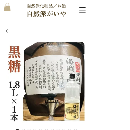
自然派化粧品／お酒
自然派がいや