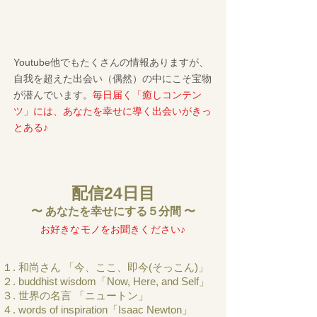
Youtube他でもたくさんの情報ありますが、
自我を超えた出会い（偶然）の中にこそ宝物
が潜んでいます。
毎日届く「癒しコンテン
ツ」には、あなたを幸せに導く出会いがきっ
とある♪
配信24日目
〜 あなたを幸せにする５分間 〜
​お好きなモノをお聞きください♪
１. 和尚さん 「今、ここ、即今(そっこん)」
２. buddhist wisdom「Now, Here, and Self」
３. 世界の名言 「ニュートン」
４. words of inspiration「Isaac Newton」