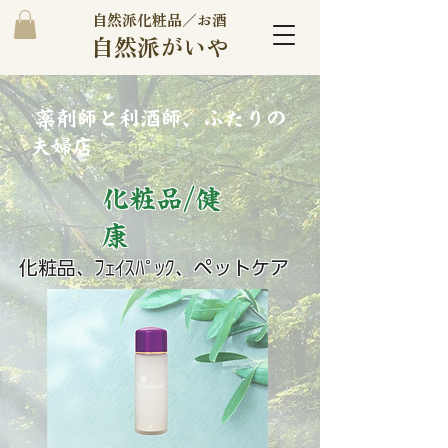
自然派化粧品／お酒
自然派がいや
​ 薬剤師と利酒師、ふたりの
夫婦店
化粧品/健
康
化粧品、ﾌｪｲｽﾊﾟｯｸ、ペットケア