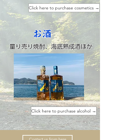
Click here to purchase cosmetics →
​お酒
量り売り焼酎、海底熟成酒ほか
Click here to purchase alcohol →
Contact us from here