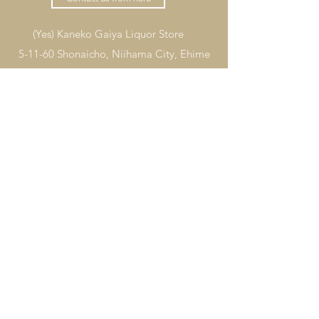
(Yes) Kaneko Gaiya Liquor Store
5-11-60 Shonaicho, Niihama City, Ehime
Prefecture
0897-37-3230
自然派がいや
自然派化粧品／お酒
​TOP
​お酒商品一覧
​自然派化粧品一覧
お問い合わせ
TEL 0897-37-3230
プライバシーポリシーについて
特定商取引法の表記について
利用規約について