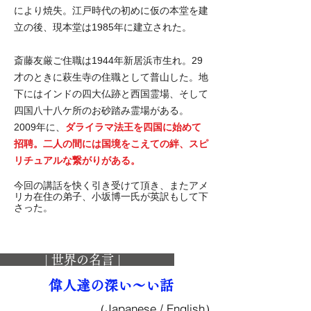
により焼失。江戸時代の初めに仮の本堂を建
立の後、現本堂は1985年に建立された。
斎藤友厳ご住職は1944年新居浜市生れ。29
才のときに萩生寺の住職として普山した。地
下にはインドの四大仏跡と西国霊場、そして
四国八十八ケ所のお砂踏み霊場がある。
2009年に、
ダライラマ法王を四国に始めて
招聘。二人の間には国境をこえての絆、スピ
リチュアルな繋がりがある。
​今回の講話を快く引き受けて頂き、またアメ
リカ在住の弟子、
小坂博一氏が英訳もして下
さった。
​ | 世界の名言 |
​ 偉人達の深い～い話
（Japanese / English）