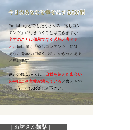
​今日のあなたを幸せにする5分間
Youtubeなどでもたくさんの「癒しコン
テンツ」に行きつくことはできますが、
全てのことは偶然でなく必然と考える
と、
毎日届く「癒しコンテンツ」には、
あなたを幸せに導く出会いがきっとある
と思います。
縁起の観点からも、
自我を超えた出会い
の中にこそ宝物が潜んでいる
と言えるで
しょう。ぜひお楽しみ下さい。
 | お坊さん講話 |