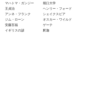
マハトマ・ガンジー
堀口大学
王貞治
ヘンリー・フォード
アンネ・フランク
シェイクスピア
ジム・ローン
オスカー・ワイルド
安藤百福
ゲーテ
イギリスの諺
釈迦
​ | 癒しの実演奏 |
​ 癒しの実演奏♪
（２ジャンルを日替わりでお届け）