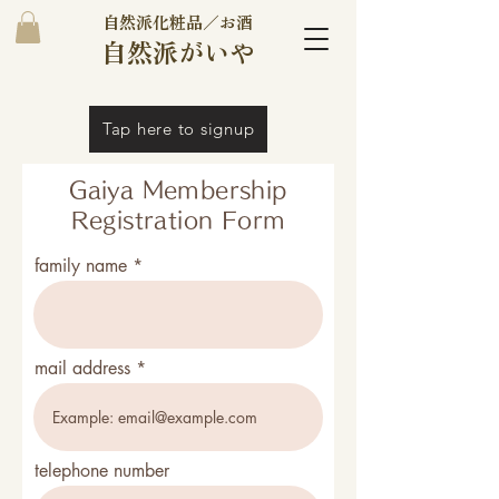
自然派化粧品／お酒
自然派がいや
Tap here to signup
Gaiya Membership
Registration Form
family name
mail address
telephone number