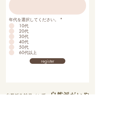
年代を選択してください。
*
10代
20代
30代
40代
50代
60代以上
register
自然派がいや
自然派化粧品／お酒
​TOP
​お酒商品一覧
​自然派化粧品一覧
お問い合わせ