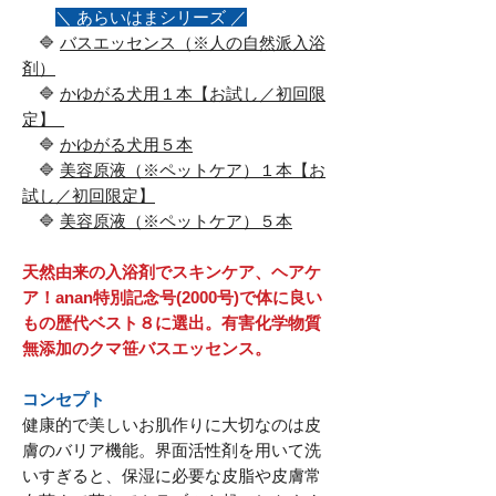
＼ あらいはまシリーズ ／
🔷
バスエッセンス（※人の自然派入浴
剤）
🔷
かゆがる犬用１本【お試し／初回限
定】
🔷
かゆがる犬用５本
🔷
美容原液（※ペットケア）１本【お
試し／初回限定】
🔷
美容原液（※ペットケア）５本
天然由来の入浴剤でスキンケア、ヘアケ
ア！anan特別記念号(2000号)で体に良い
もの歴代ベスト８に選出。有害化学物質
無添加のクマ笹バスエッセンス。
コンセプト
健康的で美しいお肌作りに大切なのは皮
膚のバリア機能。界面活性剤を用いて洗
いすぎると、保湿に必要な皮脂や皮膚常