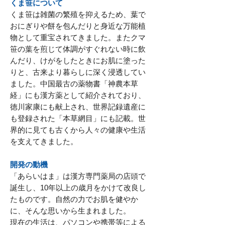
くま笹について
くま笹は雑菌の繁殖を抑えるため、葉で
おにぎりや餅を包んだりと身近な万能植
物として重宝されてきました。またクマ
笹の葉を煎じて体調がすぐれない時に飲
んだり、けがをしたときにお肌に塗った
りと、古来より暮らしに深く浸透してい
ました。中国最古の薬物書「神農本草
経」にも漢方薬として紹介されており、
徳川家康にも献上され、世界記録遺産に
も登録された「本草網目」にも記載。世
界的に見ても古くから人々の健康や生活
を支えてきました。
開発の動機
「あらいはま」は漢方専門薬局の店頭で
誕生し、10年以上の歳月をかけて改良し
たものです。自然の力でお肌を健やか
に、そんな思いから生まれました。
現在の生活は、パソコンや携帯等による