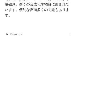
電磁派、多くの合成化学物質に囲まれて
います。便利な反面多くの問題もありま
す。
商品情報
商品名／あらいはまバスエッセンス
内容量／400ml
成分／水、クマザサ葉エキス、海塩、
石ケン素地、炭酸Na
生産国／日本
区分／化粧品
メーカー／養命研究所株式会社
商品説明
―――――――――――
あらゆる肌に使える安心の成分しか使
っていない入浴時のアイテムに最適で