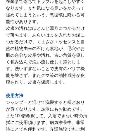
在菌まで落ちてトラブルを起こしやすく
なります。また気になる臭いをかえって
強めてしまうという、悪循環に陥いる可
能性があります。
皮膚の汚れはほとんど湯舟につかるだけ
で落ちます。あらいはまを入れたお湯に
つかるだけで、くまざさエッセンスと自
然の植物由来の石けん素地が、毛穴やお
肌の余分な皮脂や汚れ、古い角質を優し
く包み込んで洗い流し優しく落としま
す。洗いすぎないことで皮膚のバリア機
能を壊さず、またクマ笹の油性成分が皮
膜を作り、皮膚を保護します。
使用方法
シャンプーと混ぜて洗髪すると櫛どおり
が良くなります。足湯にもお勧めです。
また100倍希釈して、入浴できない時の清
拭にご使用頂けます、病気療養中、非常
時にとても便利です。介護施設でもご利