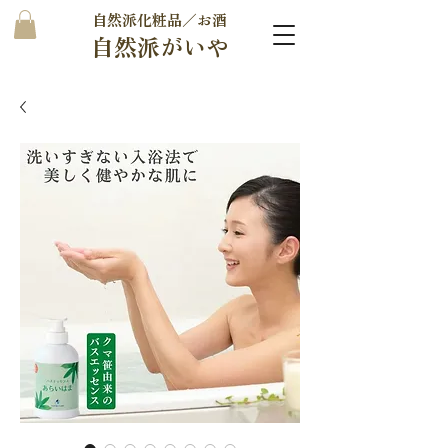
自然派化粧品／お酒
自然派がいや