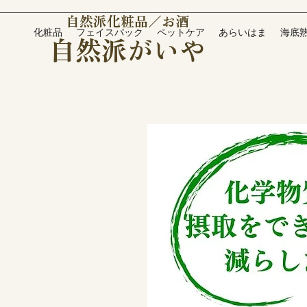
自然派化粧品／お酒
化粧品
フェイスパック
ペットケア
あらいはま
海底
自然派がいや