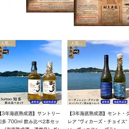
人気商品
人気商品
クイックビュー
クイックビュー
【3年海底熟成酒】サントリー
【3年海底熟成酒】セント・
知多 700ml 飲み比べ2本セッ
レア ”ヴィカーズ・チョイス”