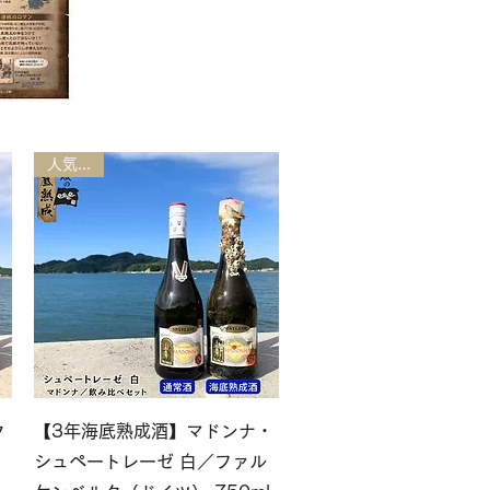
人気商品
クイックビュー
ク
【3年海底熟成酒】マドンナ・
シュペートレーゼ 白／ファル