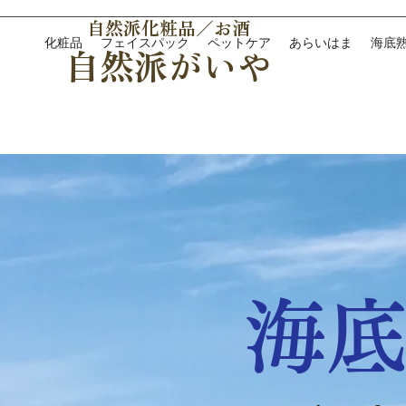
自然派化粧品／お酒
化粧品
フェイスパック
ペットケア
あらいはま
海底
自然派がいや
海