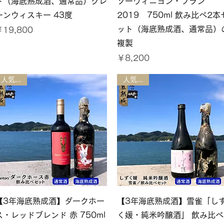
ト（海底熟成酒、通常品）グレ
ソーヴィニヨン・ブラン
ーンウィスキー 43度
2019 750ml 飲み比べ2本
ット（海底熟成酒、通常品）
価格
￥19,800
複製
価格
￥8,200
人気商品
人気商品
クイックビュー
クイックビュー
【3年海底熟成酒】ダークホー
【3年海底熟成酒】雪雀「し
ス・レッドブレンド 赤 750ml
く媛・純米吟醸酒」 飲み比べ