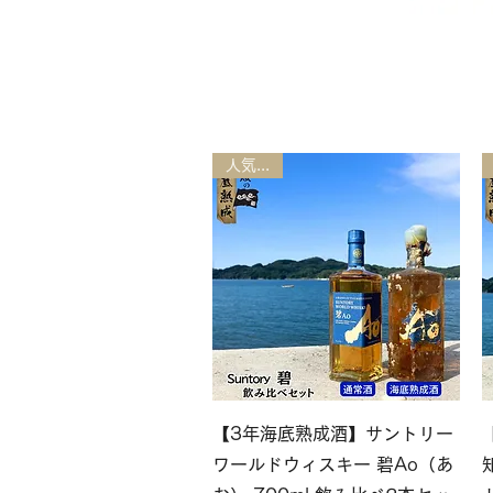
人気商品
クイックビュー
【3年海底熟成酒】サントリー
ワールドウィスキー 碧Ao（あ