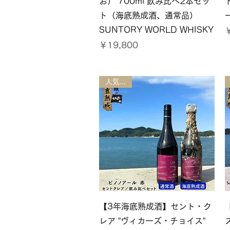
お） 700ml 飲み比べ2本セッ
ト（海底熟成酒、通常品）
SUNTORY WORLD WHISKY
価格
￥19,800
人気商品
クイックビュー
【3年海底熟成酒】セント・ク
レア ”ヴィカーズ・チョイス”