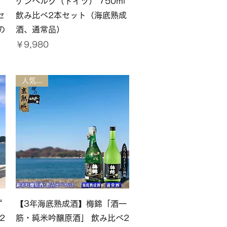
ケンベルク（ドイツ） 750ml
セ
飲み比べ2本セット（海底熟成
の
酒、通常品）
価格
￥9,980
人気商品
クイックビュー
ず
【3年海底熟成酒】梅錦「酒一
2
筋・純米吟醸原酒」 飲み比べ2