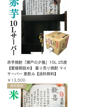
赤芋焼酎「瀬戸の夕陽」10L 25度
【愛媛朝詰め】 量り売り焼酎 マイ
サーバー 家飲み【送料無料】
価格
￥13,500
送料無料