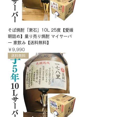
そば焼酎「漱石」10L 25度【愛媛
朝詰め】量り売り焼酎 マイサーバ
ー 家飲み【送料無料】
価格
￥9,990
送料無料