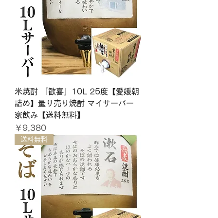
米焼酎 「歓喜」10L 25度【愛媛朝
詰め】量り売り焼酎 マイサーバー
家飲み【送料無料】
価格
￥9,380
送料無料