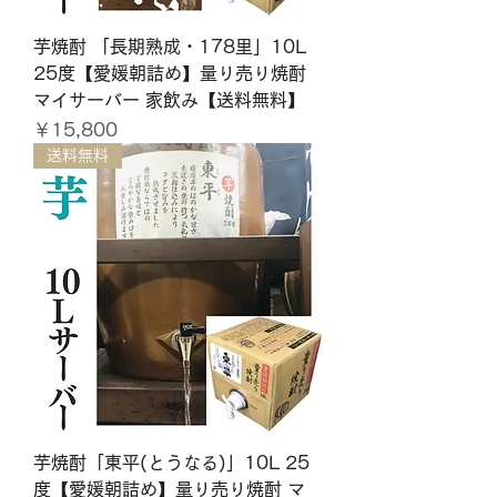
芋焼酎 「長期熟成・178里」10L
25度【愛媛朝詰め】量り売り焼酎
マイサーバー 家飲み【送料無料】
価格
￥15,800
送料無料
芋焼酎「東平(とうなる)」10L 25
度【愛媛朝詰め】量り売り焼酎 マ