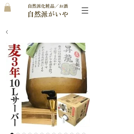
自然派化粧品／お酒
自然派がいや