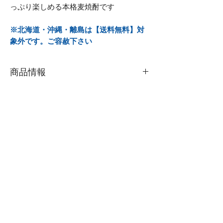
っぷり楽しめる本格麦焼酎です
※北海道・沖縄・離島は【送料無料】対
象外です。ご容赦下さい
商品情報
★北海道、沖縄・離島は【送料無料】
対象外となります
--------------------
品名／樫樽貯蔵 麦焼酎「昇龍」
種別／本格麦焼酎
内容量／ 10L（マイサーバー風）
度数／アルコール25度
原材料名／ 麦、麦麹
製造者／福徳長酒類(株)
貯蔵保管／がいや酒店