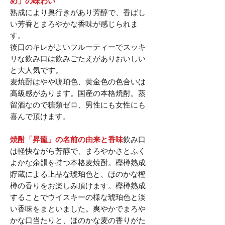
め」の味わい
熟成により奥行きがあり芳醇で、香ばし
い芳香とまろやかな香味が感じられま
す。
後口のキレがよいフルーティーでスッキ
リな飲み口は飲みごたえがありおいしい
と大人気です。
麦焼酎はやや琥珀色、黄金色の色合いは
高級感があります。国産の本格焼酎。蒸
留酒なので糖類ゼロ、男性にも女性にも
喜んで頂けます。
焼酎「昇龍」の名前の由来と香味
飲み口
は軽快ながら芳醇で、まろやかさとふく
よかな余韻を持つ本格麦焼酎。樫樽熟成
貯蔵による上品な琥珀色と、ほのかな樫
樽の香りをお楽しみ頂けます。樫樽熟成
することでウイスキーの様な琥珀色と淡
い香味をまといました。爽やかでまろや
かな口当たりと、ほのかな麦の香りがた