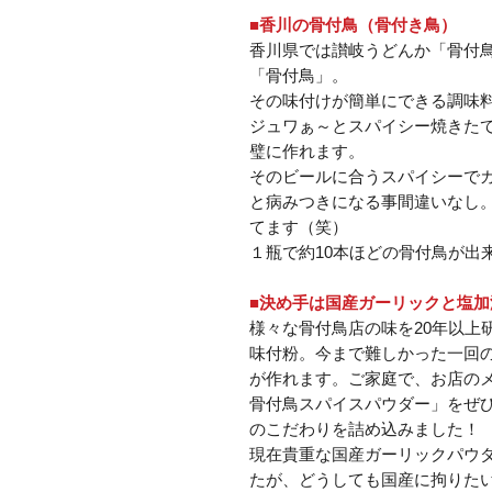
■香川の骨付鳥（骨付き鳥）
香川県では讃岐うどんか「骨付
「骨付鳥」。
その味付けが簡単にできる調味
ジュワぁ～とスパイシー焼きた
璧に作れます。
そのビールに合うスパイシーで
と病みつきになる事間違いなし
てます（笑）
１瓶で約10本ほどの骨付鳥が出
■決め手は国産ガーリックと塩加
様々な骨付鳥店の味を20年以上
味付粉。今まで難しかった一回
が作れます。ご家庭で、お店の
骨付鳥スパイスパウダー」をぜひ
のこだわりを詰め込みました！
現在貴重な国産ガーリックパウ
たが、どうしても国産に拘りた