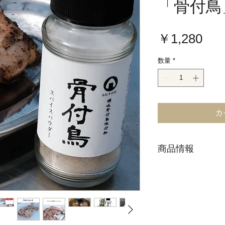
「骨付鳥
価
￥1,280
格
数量
*
カ
商品情報
名称：混合調味料
原材料：食塩（国
ン粉、山椒
内容量：90ｇ（1