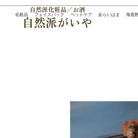
自然派化粧品／お酒
化粧品
フェイスパック
ペットケア
あらいはま
海底
自然派がいや