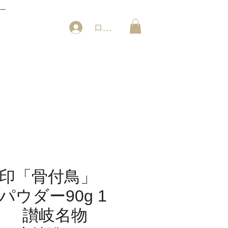
ログイン
印「骨付鳥」
ウダー90g 1
） 讃岐名物