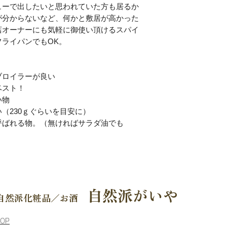
ューで出したいと思われていた方も居るか
が分からないなど、何かと敷居が高かった
店オーナーにも気軽に御使い頂けるスパイ
ライパンでもOK。
ブロイラーが良い
ベスト！
い物
（230ｇぐらいを目安に）
呼ばれる物。（無ければサラダ油でも
自然派がいや
自然派化粧品／お酒
TOP