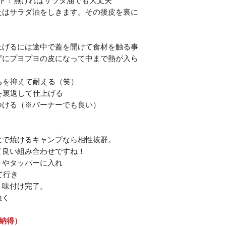
スト！無ければサラダ油でも大丈夫
たはサラダ油をしきます。その後皮を裏に
。
上げるには途中で蓋を開けて食材を触る事
ずにプヨプヨの皮になって中まで熱が入ら
ちを抑えて耐える（笑）
を裏返して仕上げる
つける（※バーナーでも良い）
火で焼けるキャンプなら相性抜群。
て良い組み合わせですね！
トやタッパーに入れ
て行き
く味付け完了。
焼く
納得）