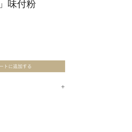
」味付粉
ートに追加する
内産）、胡椒、ガーリック、パ
0～12本ほどの骨付鳥）