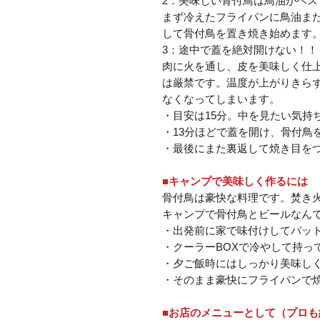
2：美味しい骨付鳥は鳥油がベ
まず冷えたフライパンに鳥油ま
して骨付鳥を置き焼き始めます
3：途中で蓋を絶対開けない！！
肉に火を通し、皮を美味しく仕
は厳禁です。温度が上がりきら
なくなってしまいます。
・目安は15分。中を見たい気持
・13分ほどで蓋を開け、骨付鳥
・最後にまた裏返して焼き目を
■キャンプで美味しく作るには
骨付鳥は豪快な料理です。焚き
キャンプで骨付鳥とビールなん
・出発前に家で味付けしてバッ
・クーラーBOXで冷やして持っ
・夕ご飯時にはしっかり美味し
・そのまま豪快にフライパンで
■お店のメニューとして（プロも