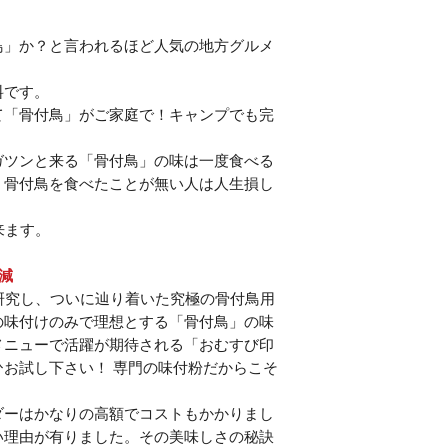
販売者：株式会社
愛媛県新居浜市庄内
鳥」か？と言われるほど人気の地方グルメ
電話0897-36-17
料です。
て「骨付鳥」がご家庭で！キャンプでも完
ガツンと来る「骨付鳥」の味は一度食べる
。骨付鳥を食べたことが無い人は人生損し
来ます。
減
研究し、ついに辿り着いた究極の骨付鳥用
の味付けのみで理想とする「骨付鳥」の味
メニューで活躍が期待される「おむすび印
お試し下さい！ 専門の味付粉だからこそ
ダーはかなりの高額でコストもかかりまし
い理由が有りました。その美味しさの秘訣