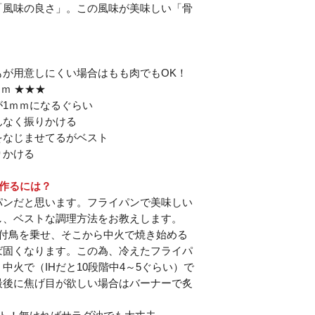
「風味の良さ」。この風味が美味しい「骨
もが用意しにくい場合はもも肉でもOK！
ｍ ★★★
1ｍｍになるぐらい
んなく振りかける
をなじませてるがベスト
りかける
作るには？
パンだと思います。フライパンで美味しい
し、ベストな調理方法をお教えします。
骨付鳥を乗せ、そこから中火で焼き始める
ば固くなります。この為、冷えたフライパ
火で（IHだと10段階中4～5ぐらい）で
最後に焦げ目が欲しい場合はバーナーで炙