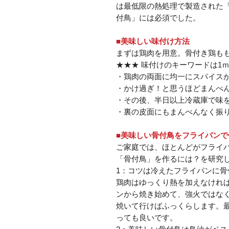
は最低限の熱処理で製造された
付鳥」には必須でした。
■美味しい味付け方法
まずは鶏肉を用意。骨付き鶏も
★★★ 味付けのキーワードは1ｍ
・鶏肉の両面に均一にスパイスが
・かけ過ぎ！と思うほどまんべ
・その後、半日以上冷蔵庫で味
・裏の皮面にもまんべんなく振
■美味しい骨付鳥をフライパンで
ご家庭では、ほとんどがフライ
「骨付鳥」を作るには？を研究
1：コツは冷えたフライパンに
鶏肉はゆっくり熱を加えなけれ
ンから焼き始めて、強火ではなく中
焼いて行けばふっくらします。
っても良いです。