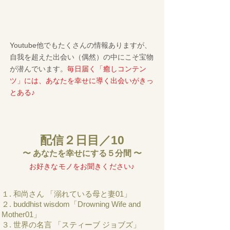
Youtube他でもたくさんの情報ありますが、
自我を超えた出会い（偶然）の中にこそ宝物
が潜んでいます。
毎日届く「癒しコンテン
ツ」には、あなたを幸せに導く出会いがきっ
とある♪
配信２日目／10
〜 あなたを幸せにする５分間 〜
​お好きなモノをお聞きください♪
１. 和尚さん 「溺れている母と妻01」
２. buddhist wisdom「Drowning Wife and
Mother01」
３. 世界の名言 「スティーブ ジョブズ」