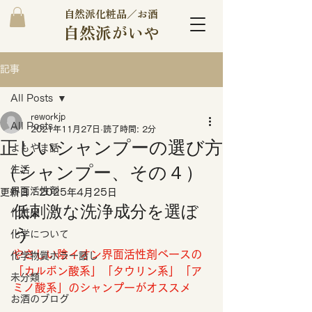
自然派化粧品／お酒
自然派がいや
記事
All Posts
reworkjp
All Posts
2021年11月27日
読了時間: 2分
正しいシャンプーの選び方
よもやま話
（シャンプー、その４）
生活
界面活性剤
更新日：
2025年4月25日
低刺激な洗浄成分を選ぼ
化粧品
う 
化学について
やさしい陰イオン界面活性剤ベースの
化学物質ホラー話し
「カルボン酸系」「タウリン系」「ア
未分類
ミノ酸系」のシャンプーがオススメ 
お酒のブログ