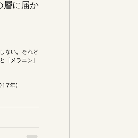
の層に届か
しない。それど
と「メラニン」
17年）