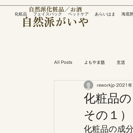
自然派化粧品／お酒
化粧品
フェイスパック
ペットケア
あらいはま
海底
自然派がいや
All Posts
よもやま話
生活
reworkjp
2021年
お酒のブログ
化粧品のブログ
化粧品の
その１）
化粧品の成