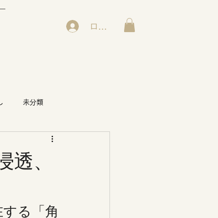
ログイン
し
未分類
浸透、
在する「角